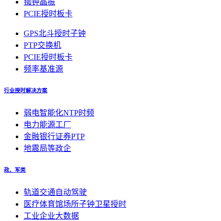
铷钟晶振
PCIE授时板卡
GPS北斗授时子钟
PTP交换机
PCIE授时板卡
频率基准源
行业授时解决方案
弱电智能化NTP时频
电力能源工厂
金融银行证券PTP
地震局等政企
政、军类
轨道交通自动驾驶
医疗体育馆场所子钟卫星授时
工业企业大数据