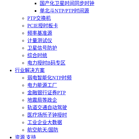
国产化卫星时间同步时钟
单北斗NTP/PTP时间源
PTP交换机
PCIE授时板卡
频率基准源
计量测试仪
卫星信号防护
综合时统
电力授时B码专区
行业解决方案
弱电智能化NTP时频
电力能源工厂
金融银行证券PTP
地震局等政企
轨道交通自动驾驶
医疗场所子钟授时
工业企业大数据
航空航天/国防
资源 支持